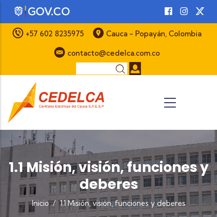
Pasar al contenido principal
+57 602 8235975
Cauca - Popayán, Colombia
contacto@cedelca.com.co
Buscar
1.1 Misión, visión, funciones y
deberes
Inicio
/
1.1 Misión, visión, funciones y deberes